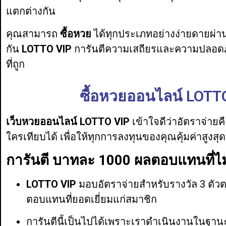
แตกต่างกัน
คุณสามารถ
ซื้อหวย
ได้ทุกประเภทอย่างง่ายดายผ่าน
กัน
LOTTO VIP
การันตีความเสถียรและความปลอดภัย
ที่ถูก
ซื้อหวยออนไลน์ LOTTO
เว็บหวยออนไลน์ LOTTO VIP
เข้าใจดีว่าอัตราจ่ายค
ใครเทียบได้ เพื่อให้ทุกการลงทุนของคุณคุ้มค่าสูงสุด
การันตี บาทละ 1000 ผลตอบแทนที่ไม่
LOTTO VIP
มอบอัตราจ่ายสำหรับรางวัล 3 ตัวต
ตอบแทนที่ยอดเยี่ยมแก่สมาชิก
การันตีนี้เป็นไปได้เพราะเราดำเนินงานในฐา