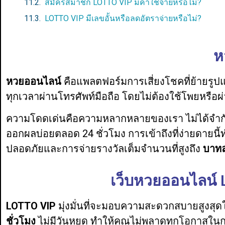
สมัครสมาชิก LOTTO VIP มีค่าใช้จ่ายหรือไม่?
LOTTO VIP มีเลขอั้นหรือลดอัตราจ่ายหรือไม่?
ห
หวยออนไลน์
คือแพลตฟอร์มการเสี่ยงโชคที่ย้ายรู
ทุกเวลาผ่านโทรศัพท์มือถือ โดยไม่ต้องใช้โพยหรือผ่
ความโดดเด่นคือความหลากหลายของเรา ไม่ได้จำกั
ออกผลบ่อยตลอด 24 ชั่วโมง การเข้าถึงที่ง่ายดายน
ปลอดภัยและการจ่ายรางวัลเต็มจำนวนที่สูงถึง
บาทล
เว็บหวยออนไลน์ 
LOTTO VIP
มุ่งมั่นที่จะมอบความสะดวกสบายสูงสุดใ
ชั่วโมง
ไม่มีวันหยุด ทำให้คุณไม่พลาดทุกโอกาสในการ