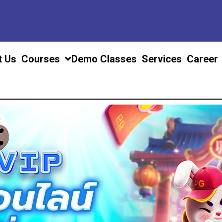
t Us
Courses
Demo Classes
Services
Caree