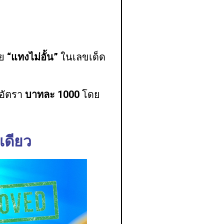
าย
“แทงไม่อั้น”
ในเลขเด็ด
มอัตรา
บาทละ 1000
โดย
เดียว