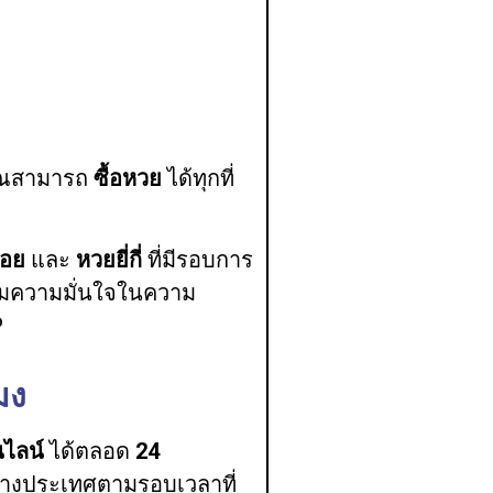
้คุณสามารถ
ซื้อหวย
ได้ทุกที่
นอย
และ
หวยยี่กี่
ที่มีรอบการ
้อมความมั่นใจในความ
P
มง
ไลน์
ได้ตลอด
24
ยต่างประเทศตามรอบเวลาที่