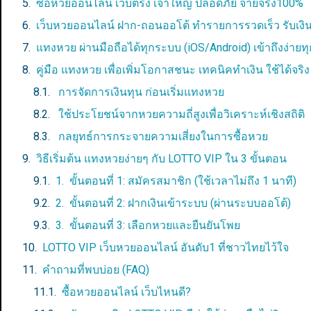
ซื้อหวยออนไลน์ เว็บตรง เจ้าใหญ่ ปลอดภัย จ่ายจริง100%
เว็บหวยออนไลน์ ฝาก-ถอนออโต้ ทำรายการรวดเร็ว รับเงิน
แทงหวย ผ่านมือถือได้ทุกระบบ (iOS/Android) เข้าถึงง่ายทุ
คู่มือ แทงหวย เพื่อเพิ่มโอกาสชนะ เทคนิคทำเงิน ใช้ได้จริง
การจัดการเงินทุน ก่อนเริ่มแทงหวย
ใช้ประโยชน์จากหวยความถี่สูงเพื่อวิเคราะห์เชิงสถิติ
กลยุทธ์การกระจายความเสี่ยงในการซื้อหวย
วิธีเริ่มต้น แทงหวยง่ายๆ กับ LOTTO VIP ใน 3 ขั้นตอน
1. ขั้นตอนที่ 1: สมัครสมาชิก (ใช้เวลาไม่ถึง 1 นาที)
2. ขั้นตอนที่ 2: ฝากเงินเข้าระบบ (ผ่านระบบออโต้)
3. ขั้นตอนที่ 3: เลือกหวยและยืนยันโพย
LOTTO VIP เว็บหวยออนไลน์ อันดับ1 ที่ชาวไทยไว้ใจ
คำถามที่พบบ่อย (FAQ)
ซื้อหวยออนไลน์ เว็บไหนดี?